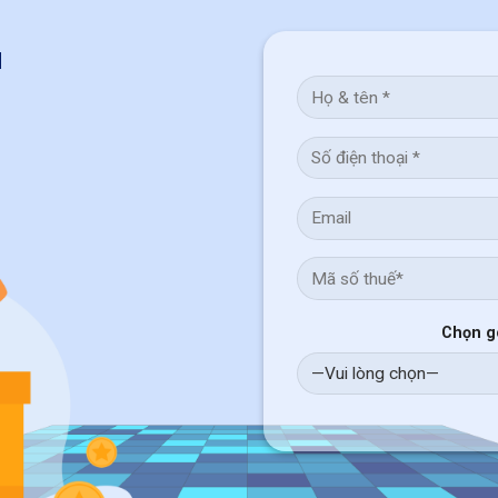
à
Chọn g