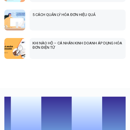
5 CÁCH QUẢN LÝ HÓA ĐƠN HIỆU QUẢ
KHI NÀO HỘ – CÁ NHÂN KINH DOANH ÁP DỤNG HÓA
ĐƠN ĐIỆN TỬ