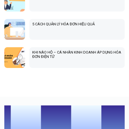
5 CÁCH QUẢN LÝ HÓA ĐƠN HIỆU QUẢ
KHI NÀO HỘ – CÁ NHÂN KINH DOANH ÁP DỤNG HÓA
ĐƠN ĐIỆN TỬ