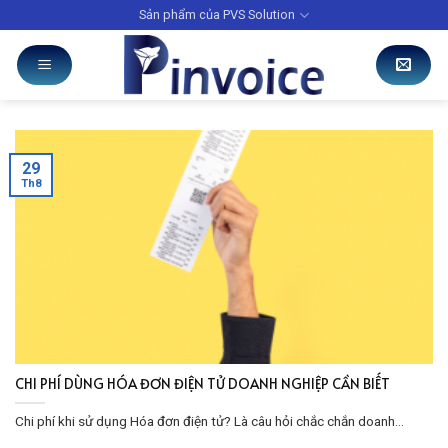
Skip
Sản phẩm của PVS Solution
to
content
29
Th8
CHI PHÍ DÙNG HÓA ĐƠN ĐIỆN TỬ DOANH NGHIỆP CẦN BIẾT
Chi phí khi sử dụng Hóa đơn điện tử? Là câu hỏi chắc chắn doanh...