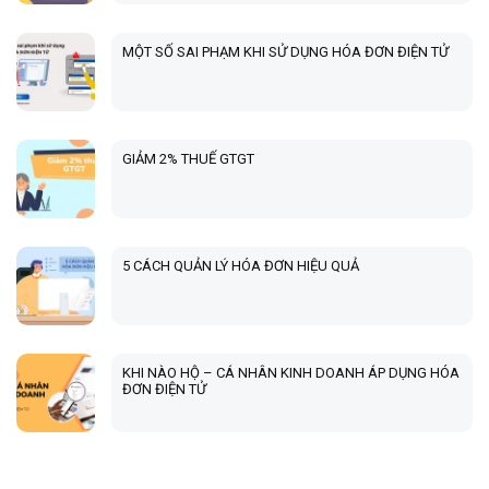
MỘT SỐ SAI PHẠM KHI SỬ DỤNG HÓA ĐƠN ĐIỆN TỬ
GIẢM 2% THUẾ GTGT
5 CÁCH QUẢN LÝ HÓA ĐƠN HIỆU QUẢ
KHI NÀO HỘ – CÁ NHÂN KINH DOANH ÁP DỤNG HÓA
ĐƠN ĐIỆN TỬ